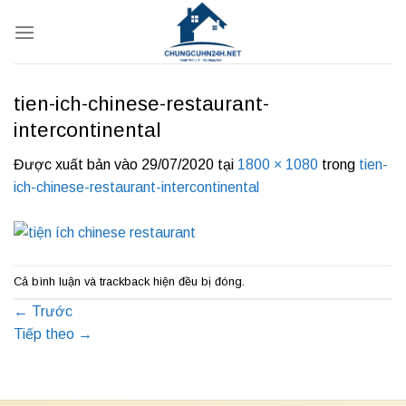
Bỏ
qua
nội
dung
tien-ich-chinese-restaurant-
intercontinental
Được xuất bản vào
29/07/2020
tại
1800 × 1080
trong
tien-
ich-chinese-restaurant-intercontinental
Cả bình luận và trackback hiện đều bị đóng.
←
Trước
Tiếp theo
→