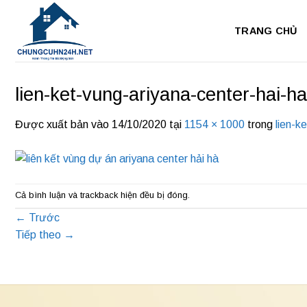
Bỏ
qua
TRANG CHỦ
nội
dung
lien-ket-vung-ariyana-center-hai-ha
Được xuất bản vào
14/10/2020
tại
1154 × 1000
trong
lien-k
Cả bình luận và trackback hiện đều bị đóng.
←
Trước
Tiếp theo
→