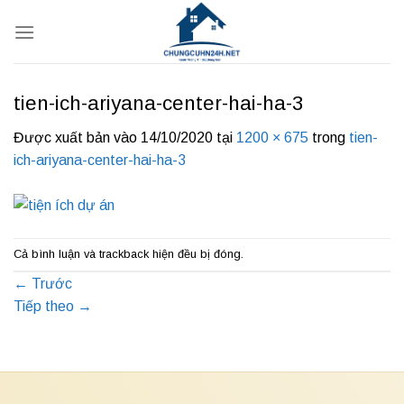
Bỏ
qua
nội
dung
tien-ich-ariyana-center-hai-ha-3
Được xuất bản vào
14/10/2020
tại
1200 × 675
trong
tien-
ich-ariyana-center-hai-ha-3
Cả bình luận và trackback hiện đều bị đóng.
←
Trước
Tiếp theo
→