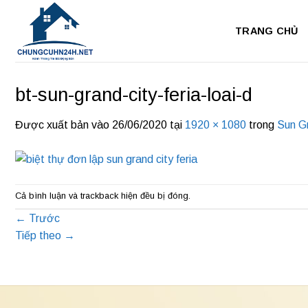
Bỏ
qua
TRANG CHỦ
nội
dung
bt-sun-grand-city-feria-loai-d
Được xuất bản vào
26/06/2020
tại
1920 × 1080
trong
Sun Gr
Cả bình luận và trackback hiện đều bị đóng.
←
Trước
Tiếp theo
→