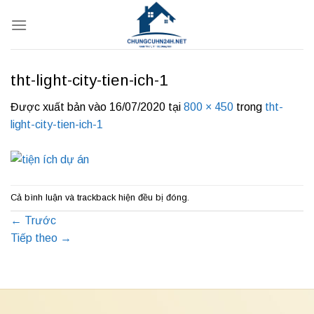
Bỏ
qua
nội
dung
tht-light-city-tien-ich-1
Được xuất bản vào
16/07/2020
tại
800 × 450
trong
tht-
light-city-tien-ich-1
Cả bình luận và trackback hiện đều bị đóng.
←
Trước
Tiếp theo
→