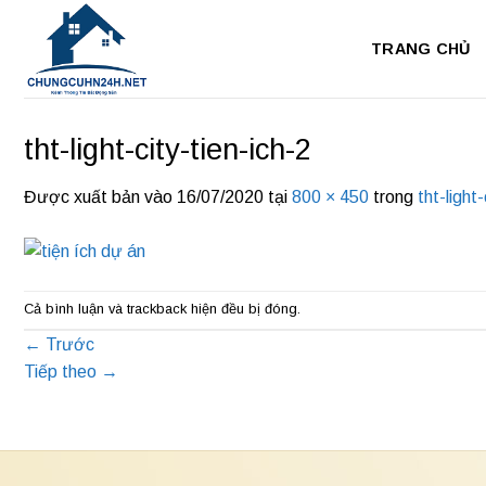
Bỏ
qua
TRANG CHỦ
nội
dung
tht-light-city-tien-ich-2
Được xuất bản vào
16/07/2020
tại
800 × 450
trong
tht-light
Cả bình luận và trackback hiện đều bị đóng.
←
Trước
Tiếp theo
→