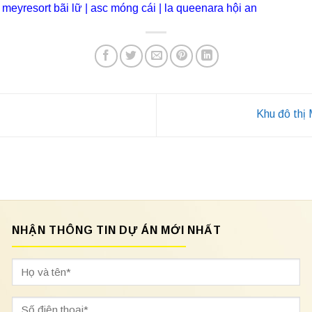
|
meyresort bãi lữ
|
asc móng cái
|
la queenara hội an
Khu đô thị
NHẬN THÔNG TIN DỰ ÁN MỚI NHẤT