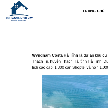
Bỏ
qua
TRANG CHỦ
nội
dung
Wyndham Costa Hà Tĩnh
là dự án khu du 
Thạch Trị, huyện Thạch Hà, tỉnh Hà Tĩnh. D
lịch cao cấp, 1.300 căn Shoptel và hơn 1.000 p