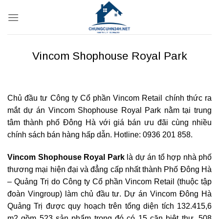
Bỏ
qua
nội
dung
Vincom Shophouse Royal Park
Chủ đầu tư Công ty Cổ phần Vincom Retail chính thức ra
mắt dự án Vincom Shophouse Royal Park nằm tại trung
tâm thành phố Đông Hà với giá bán ưu đãi cùng nhiều
chính sách bán hàng hấp dẫn. Hotline: 0936 201 858.
Vincom Shophouse Royal Park
là dự án tổ hợp nhà phố
thương mại hiện đại và đẳng cấp nhất thành Phố Đông Hà
– Quảng Trị do Công ty Cổ phần Vincom Retail (thuộc tập
đoàn Vingroup) làm chủ đầu tư. Dự án Vincom Đông Hà
Quảng Trị được quy hoạch trên tổng diện tích 132.415,6
m2 gồm 523 sản phẩm trong đó có 15 căn biệt thự, 508