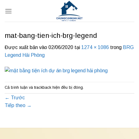
Bỏ
qua
nội
dung
mat-bang-tien-ich-brg-legend
Được xuất bản vào
02/06/2020
tại
1274 × 1086
trong
BRG
Legend Hải Phòng
Cả bình luận và trackback hiện đều bị đóng.
←
Trước
Tiếp theo
→