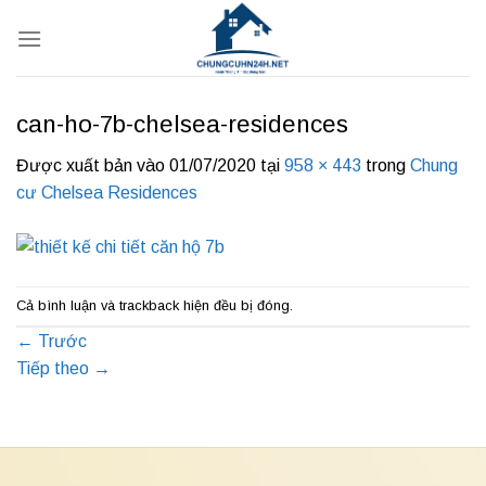
Bỏ
qua
nội
dung
can-ho-7b-chelsea-residences
Được xuất bản vào
01/07/2020
tại
958 × 443
trong
Chung
cư Chelsea Residences
Cả bình luận và trackback hiện đều bị đóng.
←
Trước
Tiếp theo
→