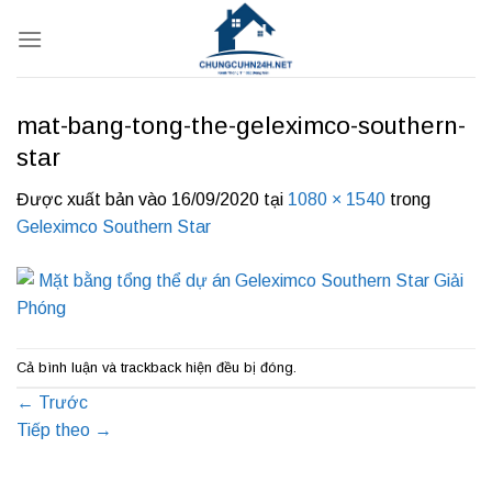
Bỏ
qua
nội
dung
mat-bang-tong-the-geleximco-southern-
star
Được xuất bản vào
16/09/2020
tại
1080 × 1540
trong
Geleximco Southern Star
Cả bình luận và trackback hiện đều bị đóng.
←
Trước
Tiếp theo
→