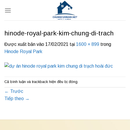
Bỏ
qua
nội
dung
hinode-royal-park-kim-chung-di-trach
Được xuất bản vào
17/02/2021
tại
1600 × 899
trong
Hinode Royal Park
Cả bình luận và trackback hiện đều bị đóng.
←
Trước
Tiếp theo
→